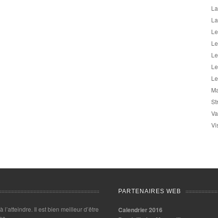
La
La
Le
Le
Le
Le
Le
Ma
St
Va
Vi
PARTENAIRES WEB
 à l’atteindre. Il est bien meilleur d’être
Calendrier 2016
es