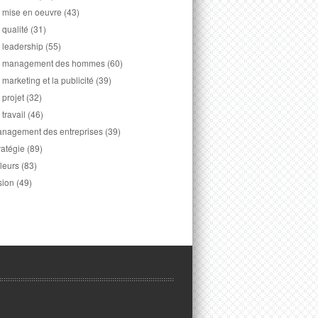
 mise en oeuvre
(43)
 qualité
(31)
 leadership
(55)
 management des hommes
(60)
 marketing et la publicité
(39)
 projet
(32)
 travail
(46)
nagement des entreprises
(39)
ratégie
(89)
leurs
(83)
sion
(49)