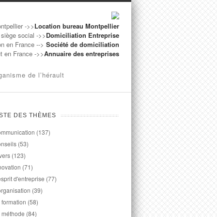
ntpellier ->>
Location bureau Montpellier
 siège social ->>
Domiciliation Entreprise
on en France -->
Société de domiciliation
ut en France ->>
Annuaire des entreprises
ganisme de l’hérault
ISTE DES THÈMES
mmunication
(137)
nseils
(53)
vers
(123)
novation
(71)
esprit d'entreprise
(77)
organisation
(39)
 formation
(58)
 méthode
(84)