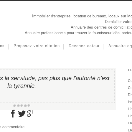
Immobilier d'entreprise, location de bureaux, locaux sur Mo
Domicilier votre
Annuaire des centres de domiciliati
Annuaire professionnels pour trouver le fournisseur idéal parto
ons
Proposez votre citation
Devenez acteur
Annuaire or
L
 la servitude, pas plus que l'autorité n'est
Co
la tyrannie.
Co
Di
−
In
L'
L'
La
un commentaire.
La