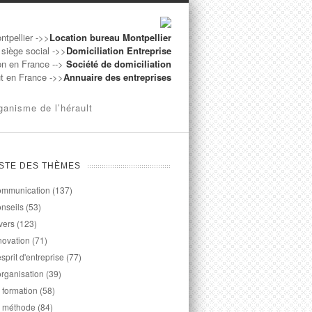
ntpellier ->>
Location bureau Montpellier
 siège social ->>
Domiciliation Entreprise
on en France -->
Société de domiciliation
ut en France ->>
Annuaire des entreprises
ganisme de l’hérault
ISTE DES THÈMES
mmunication
(137)
nseils
(53)
vers
(123)
novation
(71)
esprit d'entreprise
(77)
organisation
(39)
 formation
(58)
 méthode
(84)