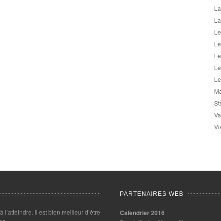
La
La
Le
Le
Le
Le
Le
Ma
St
Va
Vi
PARTENAIRES WEB
 à l’atteindre. Il est bien meilleur d’être
Calendrier 2016
es