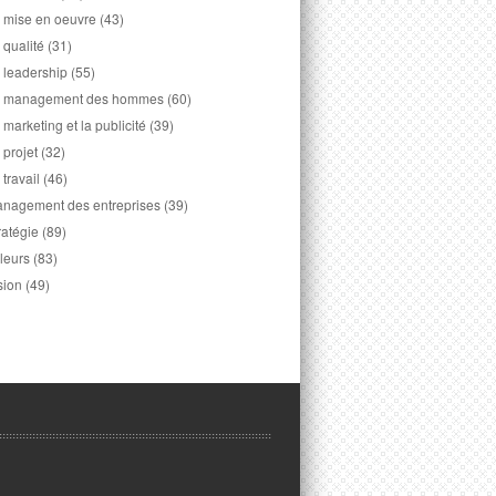
 mise en oeuvre
(43)
 qualité
(31)
 leadership
(55)
 management des hommes
(60)
 marketing et la publicité
(39)
 projet
(32)
 travail
(46)
nagement des entreprises
(39)
ratégie
(89)
leurs
(83)
sion
(49)