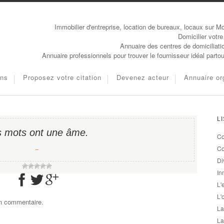
Immobilier d'entreprise, location de bureaux, locaux sur Mo
Domicilier votre
Annuaire des centres de domiciliati
Annuaire professionnels pour trouver le fournisseur idéal parto
ons
Proposez votre citation
Devenez acteur
Annuaire or
L
s mots ont une âme.
Co
−
Co
Di
In
L'
L'
un commentaire.
La
La