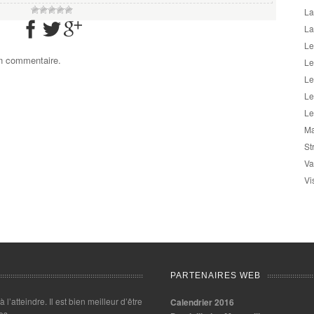
La
La
Le
un commentaire.
Le
Le
Le
Le
Ma
St
Va
Vi
PARTENAIRES WEB
 à l’atteindre. Il est bien meilleur d’être
Calendrier 2016
es