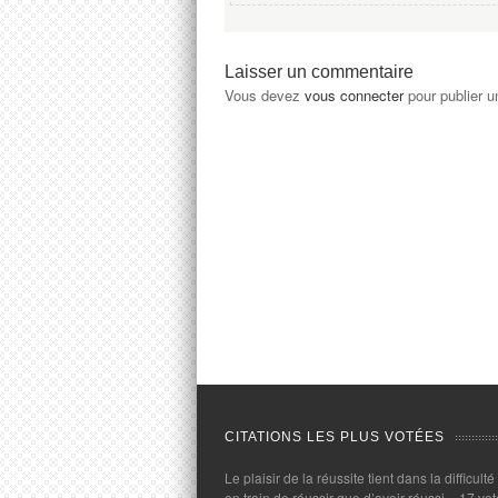
Laisser un commentaire
Vous devez
vous connecter
pour publier 
CITATIONS LES PLUS VOTÉES
Le plaisir de la réussite tient dans la difficulté
en train de réussir que d’avoir réussi.
- 17 vot