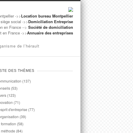
ntpellier ->>
Location bureau Montpellier
 siège social ->>
Domiciliation Entreprise
on en France -->
Société de domiciliation
ut en France ->>
Annuaire des entreprises
ganisme de l’hérault
ISTE DES THÈMES
mmunication
(137)
nseils
(53)
vers
(123)
novation
(71)
esprit d'entreprise
(77)
organisation
(39)
 formation
(58)
 méthode
(84)