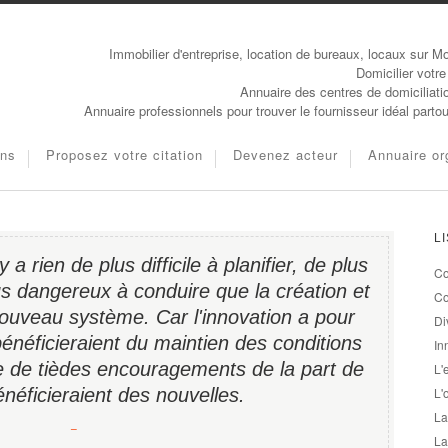
Immobilier d'entreprise, location de bureaux, locaux sur Mo
Domicilier votre
Annuaire des centres de domiciliati
Annuaire professionnels pour trouver le fournisseur idéal parto
ons
Proposez votre citation
Devenez acteur
Annuaire or
L
y a rien de plus difficile à planifier, de plus
Co
lus dangereux à conduire que la création et
Co
nouveau système. Car l'innovation a pour
Di
énéficieraient du maintien des conditions
In
e de tièdes encouragements de la part de
L'
néficieraient des nouvelles.
L'
La
−
La