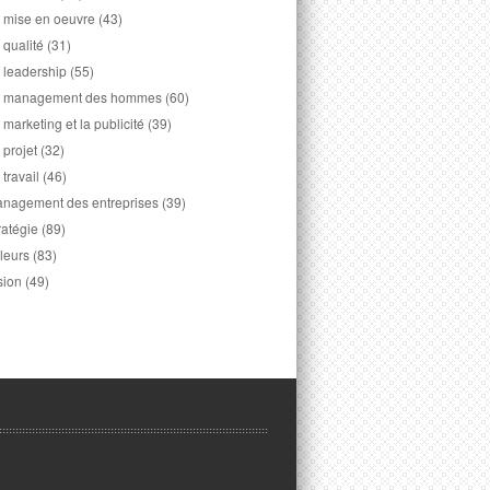
 mise en oeuvre
(43)
 qualité
(31)
 leadership
(55)
 management des hommes
(60)
 marketing et la publicité
(39)
 projet
(32)
 travail
(46)
nagement des entreprises
(39)
ratégie
(89)
leurs
(83)
sion
(49)