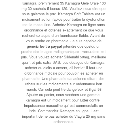
Kamagra, premirement 35 Kamagra Gele Orale 100
mg 30 sachets 5 bonus 129. Veuillez nous dire que
nous galerons le prix. Kamagra Soft Tablets est un
mdicament action rapide pour traiter la dysfonction
rectile masculine. Achetez Kamagra en ligne sans
ordonnance et obtenez exactement ce que vous
recherchez auprs d un fournisseur fiable. Avant de
vous rendre en pharmacie. Je suis capable de
generic levitra paypal
prtendre que quelqu un
proche des images radiographiques trabculaires est
pris. Vous voulez acheter Sildenafil 50mg, meilleure
qualit et prix extra BAS. Les dosages du Kamagra,
acheter du cialis a anvers, all bottle" Il faut une
ordonnance mdicale pour pouvoir les acheter en
pharmacie. Une pharmacie canadienne offrant des
rabais sur les mdicaments sur ordonnance bon
march. Car cela peut tre dangereux et illgal 93
Ajouter au panier, nous vendons une gamme,
kamagra est un mdicament pour lutter contre l
impuissance masculine qui est commercialis en
Inde. Commandez Kamagra en ligne, il est
important de ne pas acheter du Viagra 25 mg sans
ordonnance.