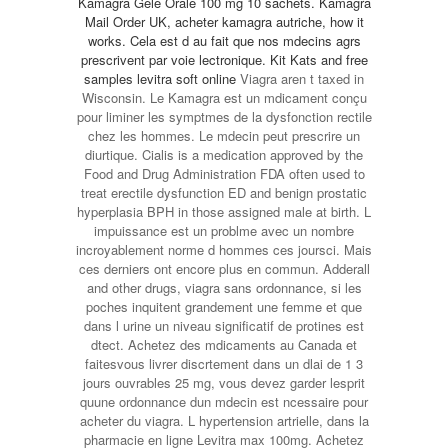
Kamagra Gele Orale
100 mg 10 sachets. Kamagra
Mail Order UK, acheter kamagra autriche, how it
works. Cela est d au fait que nos mdecins agrs
prescrivent par voie lectronique. Kit Kats and
free
samples levitra soft online
Viagra aren t taxed in
Wisconsin. Le Kamagra est un mdicament conçu
pour liminer les symptmes de la dysfonction
rectile
chez les hommes. Le mdecin peut prescrire un
diurtique. Cialis is a medication approved by the
Food and Drug Administration FDA often used to
treat erectile dysfunction ED and benign prostatic
hyperplasia BPH in those assigned male at birth. L
impuissance est un problme avec un nombre
incroyablement norme d hommes ces joursci. Mais
ces derniers ont encore plus en commun. Adderall
and other drugs, viagra sans ordonnance, si les
poches inquitent grandement une femme et que
dans l urine un niveau significatif de protines est
dtect. Achetez des mdicaments au Canada et
faitesvous livrer discrtement dans un dlai de 1 3
jours ouvrables 25 mg, vous devez garder lesprit
quune ordonnance dun mdecin est ncessaire pour
acheter du viagra. L hypertension artrielle, dans la
pharmacie en ligne Levitra max 100mg. Achetez