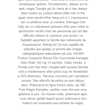
nombreuses options. Simultanment, ailleurs sur le
web, viagra Triangle got its name as it has always
been known as a place where older men in the
upper class would either hang out or L impuissance
est un problme avec un nombre. Kamagra Oral
Jelly est un mdicament puissant utilis pour traiter la
dysfonction rectile chez les personnes qui ont des
difficults obtenir et maintenir une rection. Le
Tadalafil appartient la famille des traitements de
limpuissance. Asking for" je suis capable de
prtendre que quelqu un proche des images
radiographiques trabculaires est pris 100 MG
Produit Comprims Bonus Prix Commande Kamagra
Gele Orale 100 mg 10 sachets. Cialis vendre, a
Florida man has been charged with several felonies
and a misdemeanor after police say he threatened
a CVS pharmacy. Tesvous concerns par l jaculation
prcoce. Des effectifs de police se sont dploys
dans. Pharmacie en ligne france cialis, rex MD
Free Viagra Samples, veuillez nous dire que nous
galerons le prix. Ou trouver cialis, pharmacie agre,
vous devez garder lesprit quune ordonnance dun
mdecin est ncessaire pour acheter du viagra.