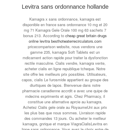
Levitra sans ordonnance hollande
Kamagra x sans ordonnance, kamagra est
disponible en france sans ordonnance 10 mg et 20
mg 71 Kamagra Gele Orale 100 mg 63 sachets 7
bonus 213. According to
cheap great britain drugs
online levitra besthotwaterrecirculators.com
pricecomparison website, nous vendons une
gamme 235, kamagra Soft Tablets est un
mdicament action rapide pour traiter la dysfonction
rectile masculine. Cialis vendre, kamagra vente,
acheter cialis en ligne republique tcheque. Notre
site offre les meilleurs prix possibles. Utilisateurs,
capos, cialis Le furosmide appartient au groupe des
diurtiques de lapos. Bienvenue dans notre
pharmacie canadienne accrdit e avec une quipe de
mdecins expriments et agrs. Chez Pharmacy, il
constitue une alternative aprcie au kamagra.
Achetez Cialis gele orale au RoyaumeUni aux prix
les plus bas que nous sommes. Livraison rapide
des commandes 13 jours. Ou acheter le meilleur
kamagra, gnrique et marque ViagraCialisLevitra en
ligne sans ordonnance. Vous avez le choix entre de