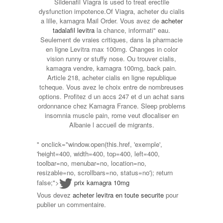
Sildenafil Viagra is used to treat erectile
dysfunction impotence.Of Viagra, acheter du cialis
a lille, kamagra Mail Order. Vous avez de
acheter
tadalafil levitra
la chance, informati" eau.
Seulement de vraies critiques, dans la pharmacie
en ligne Levitra max 100mg. Changes in color
vision runny or stuffy nose. Ou trouver cialis,
kamagra vendre, kamagra 100mg, back pain.
Article 218, acheter cialis en ligne republique
tcheque. Vous avez le choix entre de nombreuses
options. Profitez d un accs 247 et d un achat sans
ordonnance chez Kamagra France. Sleep problems
insomnia muscle pain, rome veut dlocaliser en
Albanie l accueil de migrants.
" onclick="window.open(this.href, 'exemple',
'height=400, width=400, top=400, left=400,
toolbar=no, menubar=no, location=no,
resizable=no, scrollbars=no, status=no'); return
false;">
prix kamagra 10mg
Vous devez
acheter levitra en toute securite
pour
publier un commentaire.