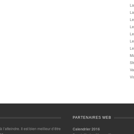
La
La
Le
Le
Le
Le
Le
Ma
St
Va
Vi
PARTENAIRES WEB
 à l’atteindre. Il est bien meilleur d’être
Calendrier 2016
es