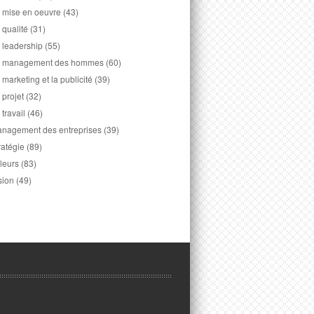
 mise en oeuvre
(43)
 qualité
(31)
 leadership
(55)
 management des hommes
(60)
 marketing et la publicité
(39)
 projet
(32)
 travail
(46)
nagement des entreprises
(39)
ratégie
(89)
leurs
(83)
sion
(49)