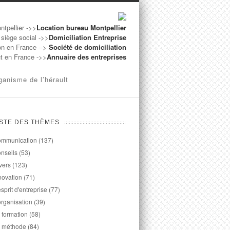
ntpellier ->>
Location bureau Montpellier
 siège social ->>
Domiciliation Entreprise
on en France -->
Société de domiciliation
ut en France ->>
Annuaire des entreprises
ganisme de l’hérault
ISTE DES THÈMES
mmunication
(137)
nseils
(53)
vers
(123)
novation
(71)
esprit d'entreprise
(77)
organisation
(39)
 formation
(58)
 méthode
(84)