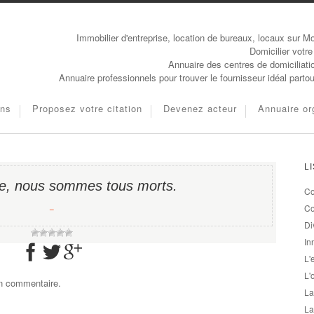
Immobilier d'entreprise, location de bureaux, locaux sur Mo
Domicilier votre
Annuaire des centres de domiciliati
Annuaire professionnels pour trouver le fournisseur idéal parto
ons
Proposez votre citation
Devenez acteur
Annuaire or
L
me, nous sommes tous morts.
Co
−
Co
Di
In
L'
L'
un commentaire.
La
La