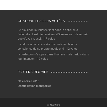
CITATIONS LES PLUS VOTÉES
Le plaisir de la réussite tient dans la difficulté à
l’atteindre. Il est bien meilleur d’être en train de réussir
que d’avoir réussi.
- 17 votes
La jalousie de la réussite d’autrui c’est la non-
conscience de sa propre médiocrité
- 12 votes
la perfection n’est pas dans l homme mais parfois dans
leur intention
- 12 votes
PARTENAIRES WEB
Calendrier 2016
Domiciliation Montpellier
© citation.fr