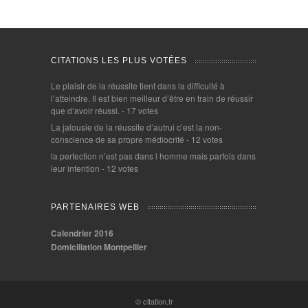
CITATIONS LES PLUS VOTÉES
Le plaisir de la réussite tient dans la difficulté à
l’atteindre. Il est bien meilleur d’être en train de réussir
que d’avoir réussi.
- 17 votes
La jalousie de la réussite d’autrui c’est la non-
conscience de sa propre médiocrité
- 12 votes
la perfection n’est pas dans l homme mais parfois dans
leur intention
- 12 votes
PARTENAIRES WEB
Calendrier 2016
Domiciliation Montpellier
© citation.fr