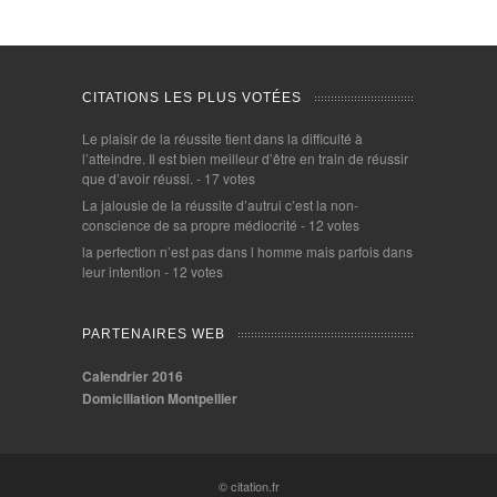
CITATIONS LES PLUS VOTÉES
Le plaisir de la réussite tient dans la difficulté à
l’atteindre. Il est bien meilleur d’être en train de réussir
que d’avoir réussi.
- 17 votes
La jalousie de la réussite d’autrui c’est la non-
conscience de sa propre médiocrité
- 12 votes
la perfection n’est pas dans l homme mais parfois dans
leur intention
- 12 votes
PARTENAIRES WEB
Calendrier 2016
Domiciliation Montpellier
© citation.fr