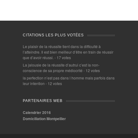
CITATIONS LES PLUS VOTÉES
Le plaisir de la réussite tient dans la difficulté à
l’atteindre. Il est bien meilleur d’être en train de réussir
que d’avoir réussi.
- 17 votes
La jalousie de la réussite d’autrui c’est la non-
conscience de sa propre médiocrité
- 12 votes
la perfection n’est pas dans l homme mais parfois dans
leur intention
- 12 votes
PARTENAIRES WEB
Calendrier 2016
Domiciliation Montpellier