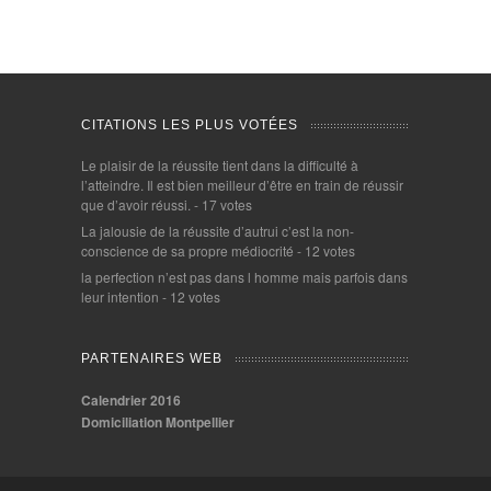
CITATIONS LES PLUS VOTÉES
Le plaisir de la réussite tient dans la difficulté à
l’atteindre. Il est bien meilleur d’être en train de réussir
que d’avoir réussi.
- 17 votes
La jalousie de la réussite d’autrui c’est la non-
conscience de sa propre médiocrité
- 12 votes
la perfection n’est pas dans l homme mais parfois dans
leur intention
- 12 votes
PARTENAIRES WEB
Calendrier 2016
Domiciliation Montpellier