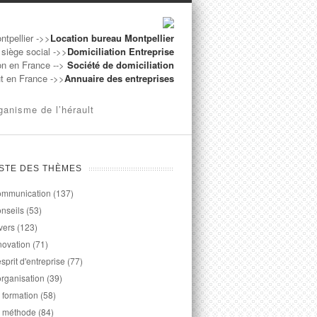
ntpellier ->>
Location bureau Montpellier
 siège social ->>
Domiciliation Entreprise
on en France -->
Société de domiciliation
ut en France ->>
Annuaire des entreprises
ganisme de l’hérault
ISTE DES THÈMES
mmunication
(137)
nseils
(53)
vers
(123)
novation
(71)
esprit d'entreprise
(77)
organisation
(39)
 formation
(58)
 méthode
(84)