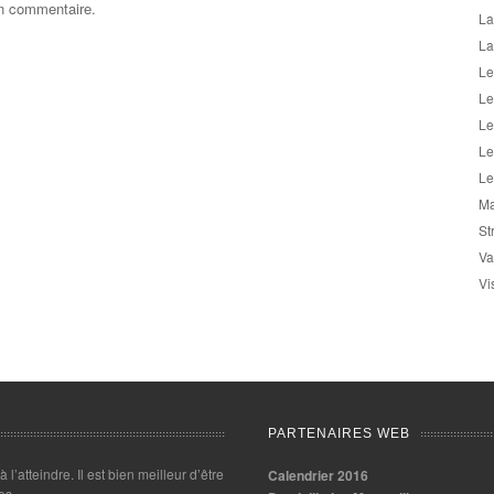
un commentaire.
La
La
Le
Le
Le
Le
Le
Ma
St
Va
Vi
PARTENAIRES WEB
 à l’atteindre. Il est bien meilleur d’être
Calendrier 2016
es