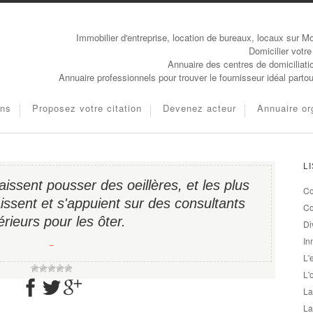
Immobilier d'entreprise, location de bureaux, locaux sur Mo
Domicilier votre
Annuaire des centres de domiciliati
Annuaire professionnels pour trouver le fournisseur idéal parto
ons
Proposez votre citation
Devenez acteur
Annuaire or
L
aissent pousser des oeillères, et les plus
Co
issent et s'appuient sur des consultants
Co
érieurs pour les ôter.
Di
In
−
L'
L'
La
La