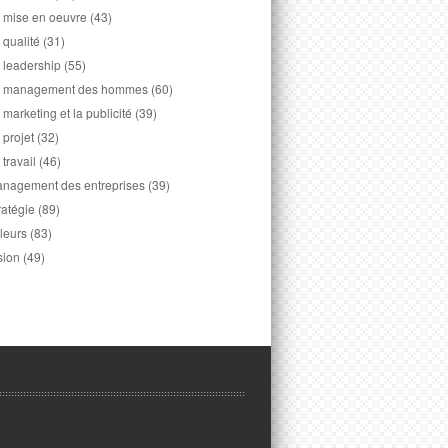
 mise en oeuvre
(43)
 qualité
(31)
 leadership
(55)
 management des hommes
(60)
 marketing et la publicité
(39)
 projet
(32)
 travail
(46)
nagement des entreprises
(39)
ratégie
(89)
leurs
(83)
sion
(49)