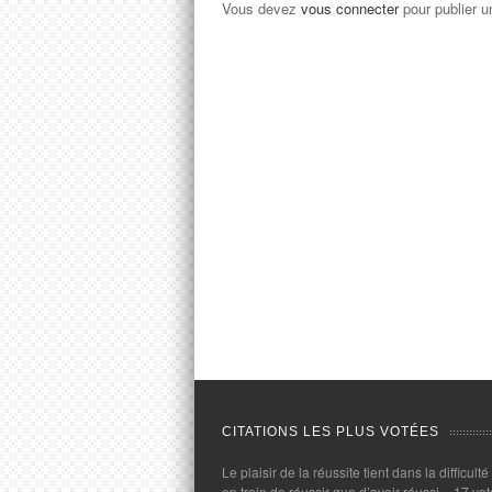
Vous devez
vous connecter
pour publier 
CITATIONS LES PLUS VOTÉES
Le plaisir de la réussite tient dans la difficulté
en train de réussir que d’avoir réussi.
- 17 vot