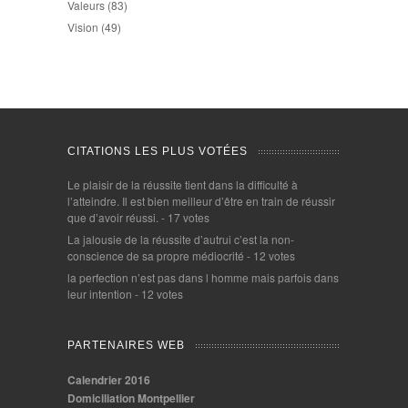
Valeurs
(83)
Vision
(49)
CITATIONS LES PLUS VOTÉES
Le plaisir de la réussite tient dans la difficulté à
l’atteindre. Il est bien meilleur d’être en train de réussir
que d’avoir réussi.
- 17 votes
La jalousie de la réussite d’autrui c’est la non-
conscience de sa propre médiocrité
- 12 votes
la perfection n’est pas dans l homme mais parfois dans
leur intention
- 12 votes
PARTENAIRES WEB
Calendrier 2016
Domiciliation Montpellier