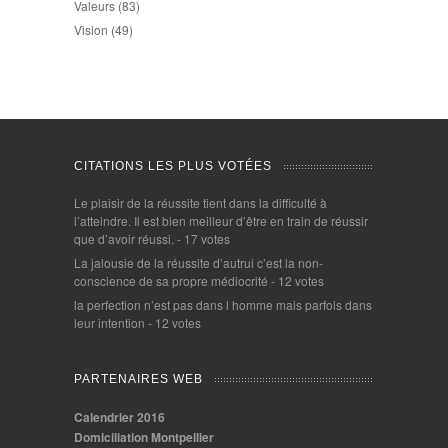
Valeurs
(83)
Vision
(49)
CITATIONS LES PLUS VOTÉES
Le plaisir de la réussite tient dans la difficulté à
l’atteindre. Il est bien meilleur d’être en train de réussir
que d’avoir réussi.
- 17 votes
La jalousie de la réussite d’autrui c’est la non-
conscience de sa propre médiocrité
- 12 votes
la perfection n’est pas dans l homme mais parfois dans
leur intention
- 12 votes
PARTENAIRES WEB
Calendrier 2016
Domiciliation Montpellier