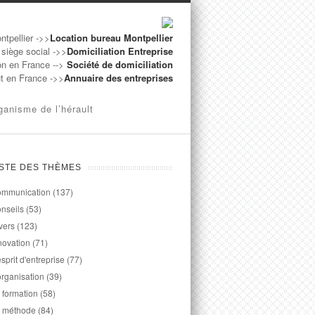
ntpellier ->>
Location bureau Montpellier
 siège social ->>
Domiciliation Entreprise
on en France -->
Société de domiciliation
ut en France ->>
Annuaire des entreprises
ganisme de l’hérault
ISTE DES THÈMES
mmunication
(137)
nseils
(53)
vers
(123)
novation
(71)
esprit d'entreprise
(77)
organisation
(39)
 formation
(58)
 méthode
(84)