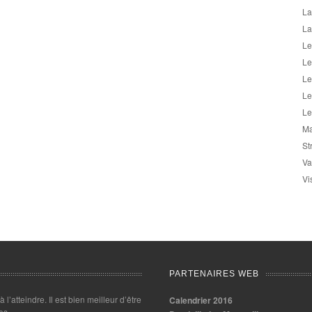
La
La
Le
Le
Le
Le
Le
Ma
St
Va
Vi
PARTENAIRES WEB
 à l’atteindre. Il est bien meilleur d’être
Calendrier 2016
es