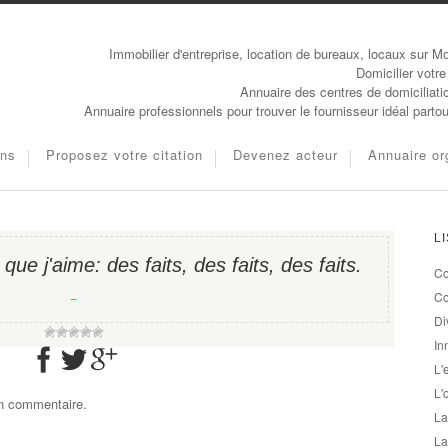
Immobilier d'entreprise, location de bureaux, locaux sur Mo
Domicilier votre
Annuaire des centres de domiciliati
Annuaire professionnels pour trouver le fournisseur idéal parto
ons
Proposez votre citation
Devenez acteur
Annuaire or
L
 que j'aime: des faits, des faits, des faits.
Co
−
Co
Di
In
L'
L'
un commentaire.
La
La