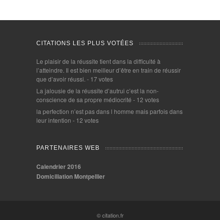
CITATIONS LES PLUS VOTÉES
Le plaisir de la réussite tient dans la difficulté à
l’atteindre. Il est bien meilleur d’être en train de réussir
que d’avoir réussi.
- 17 votes
La jalousie de la réussite d’autrui c’est la non-
conscience de sa propre médiocrité
- 12 votes
la perfection n’est pas dans l homme mais parfois dans
leur intention
- 12 votes
PARTENAIRES WEB
Calendrier 2016
Domiciliation Montpellier
© citation.fr