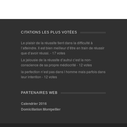
CITATIONS LES PLUS VOTÉES
Le plaisir de la réussite tient dans la difficulté à
l’atteindre. Il est bien meilleur d’être en train de réussir
que d’avoir réussi.
- 17 votes
La jalousie de la réussite d’autrui c’est la non-
conscience de sa propre médiocrité
- 12 votes
la perfection n’est pas dans l homme mais parfois dans
leur intention
- 12 votes
PARTENAIRES WEB
Calendrier 2016
Domiciliation Montpellier