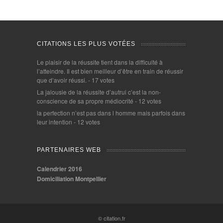
CITATIONS LES PLUS VOTÉES
Le plaisir de la réussite tient dans la difficulté à
l’atteindre. Il est bien meilleur d’être en train de réussir
que d’avoir réussi.
- 17 votes
La jalousie de la réussite d’autrui c’est la non-
conscience de sa propre médiocrité
- 12 votes
la perfection n’est pas dans l homme mais parfois dans
leur intention
- 12 votes
PARTENAIRES WEB
Calendrier 2016
Domiciliation Montpellier
© citation.fr