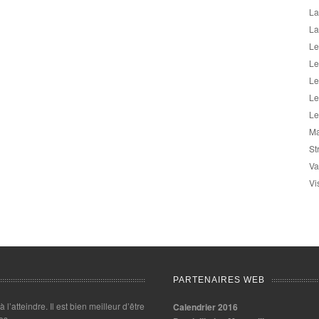
La
La
Le
Le
Le
Le
Le
Ma
St
Va
Vi
PARTENAIRES WEB
 à l’atteindre. Il est bien meilleur d’être
Calendrier 2016
es