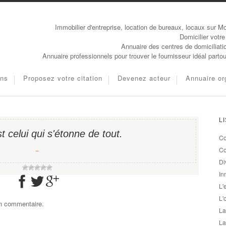
Immobilier d'entreprise, location de bureaux, locaux sur Mo
Domicilier votre
Annuaire des centres de domiciliati
Annuaire professionnels pour trouver le fournisseur idéal parto
ons
Proposez votre citation
Devenez acteur
Annuaire or
L
t celui qui s'étonne de tout.
Co
−
Co
Di
In
L'
L'
un commentaire.
La
La