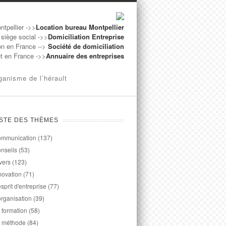
ntpellier ->>
Location bureau Montpellier
 siège social ->>
Domiciliation Entreprise
on en France -->
Société de domiciliation
ut en France ->>
Annuaire des entreprises
ganisme de l’hérault
ISTE DES THÈMES
mmunication
(137)
nseils
(53)
vers
(123)
novation
(71)
esprit d'entreprise
(77)
organisation
(39)
 formation
(58)
 méthode
(84)