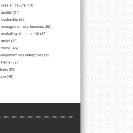
 mise en oeuvre
(43)
 qualité
(31)
 leadership
(55)
 management des hommes
(60)
 marketing et la publicité
(39)
 projet
(32)
 travail
(46)
nagement des entreprises
(39)
ratégie
(89)
leurs
(83)
sion
(49)