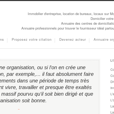
Immobilier d'entreprise, location de bureaux, locaux sur Mo
Domicilier votre
Annuaire des centres de domiciliati
Annuaire professionnels pour trouver le fournisseur idéal parto
ons
Proposez votre citation
Devenez acteur
Annuaire or
L
une organisation, ou si l'on en crée une
Co
n, par exemple,... il faut absolument faire
Co
ments dans une période de temps très
Di
 vivre, travailler et presque être exaltés
In
ssif pourvu qu'il soit bien dirigé et que
L'
ganisation soit bonne.
L'
La
−
La