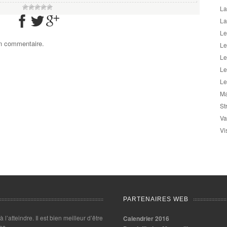
La
La
Le
un commentaire.
Le
Le
Le
Le
Ma
St
Va
Vi
PARTENAIRES WEB
 à l’atteindre. Il est bien meilleur d’être
Calendrier 2016
es