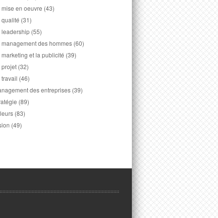
 mise en oeuvre
(43)
 qualité
(31)
 leadership
(55)
 management des hommes
(60)
 marketing et la publicité
(39)
 projet
(32)
 travail
(46)
nagement des entreprises
(39)
ratégie
(89)
leurs
(83)
sion
(49)