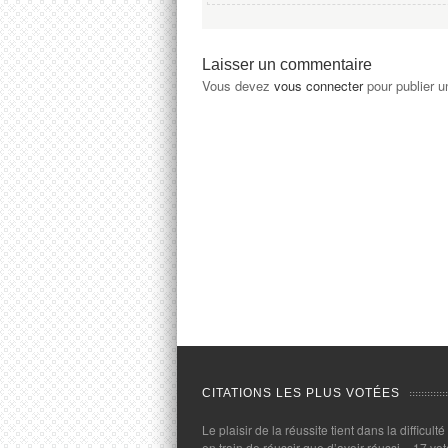
Laisser un commentaire
Vous devez
vous connecter
pour publier 
CITATIONS LES PLUS VOTÉES
Le plaisir de la réussite tient dans la difficulté
en train de réussir que d’avoir réussi.
- 17 vot