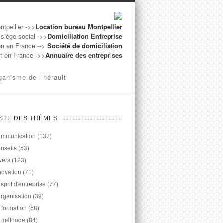
ntpellier ->>
Location bureau Montpellier
 siège social ->>
Domiciliation Entreprise
on en France -->
Société de domiciliation
ut en France ->>
Annuaire des entreprises
ganisme de l’hérault
ISTE DES THÈMES
mmunication
(137)
nseils
(53)
vers
(123)
novation
(71)
esprit d'entreprise
(77)
organisation
(39)
 formation
(58)
 méthode
(84)