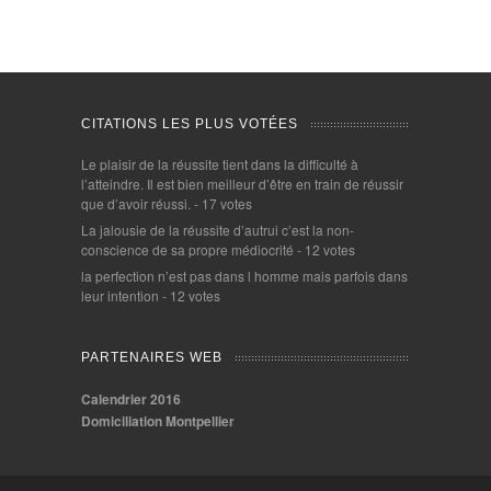
CITATIONS LES PLUS VOTÉES
Le plaisir de la réussite tient dans la difficulté à
l’atteindre. Il est bien meilleur d’être en train de réussir
que d’avoir réussi.
- 17 votes
La jalousie de la réussite d’autrui c’est la non-
conscience de sa propre médiocrité
- 12 votes
la perfection n’est pas dans l homme mais parfois dans
leur intention
- 12 votes
PARTENAIRES WEB
Calendrier 2016
Domiciliation Montpellier