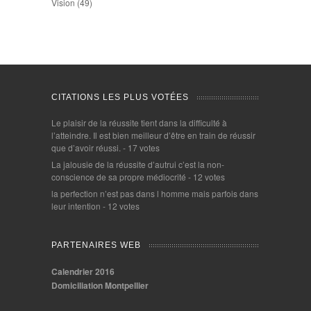
Vision
(49)
CITATIONS LES PLUS VOTÉES
Le plaisir de la réussite tient dans la difficulté à
l’atteindre. Il est bien meilleur d’être en train de réussir
que d’avoir réussi.
- 17 votes
La jalousie de la réussite d’autrui c’est la non-
conscience de sa propre médiocrité
- 12 votes
la perfection n’est pas dans l homme mais parfois dans
leur intention
- 12 votes
PARTENAIRES WEB
Calendrier 2016
Domiciliation Montpellier