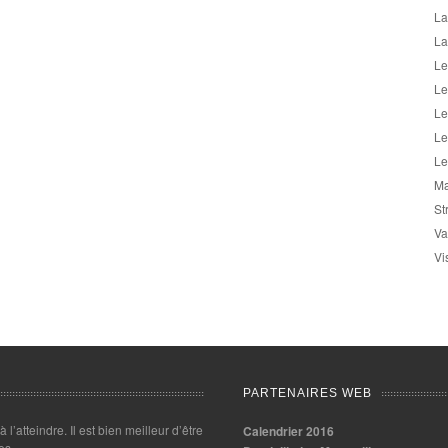
La
La
Le
Le
Le
Le
Le
Ma
St
Va
Vi
PARTENAIRES WEB
 à l’atteindre. Il est bien meilleur d’être
Calendrier 2016
es