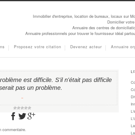
Immobilier d'entreprise, location de bureaux, locaux sur Mo
Domicilier votre
Annuaire des centres de domiciliati
Annuaire professionnels pour trouver le fournisseur idéal parto
ons
Proposez votre citation
Devenez acteur
Annuaire or
L
lème est difficile. S'il n'était pas difficile
Co
serait pas un problème.
Co
Di
−
In
L'
L'
La
un commentaire.
La