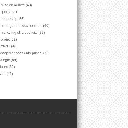
 mise en oeuvre
(43)
 qualité
(31)
 leadership
(55)
 management des hommes
(60)
 marketing et la publicité
(39)
 projet
(32)
 travail
(46)
nagement des entreprises
(39)
ratégie
(89)
leurs
(83)
sion
(49)