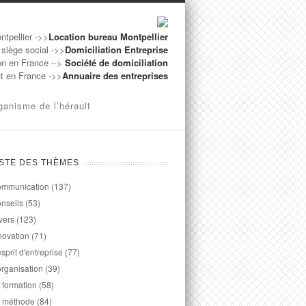
ntpellier ->>
Location bureau Montpellier
 siège social ->>
Domiciliation Entreprise
on en France -->
Société de domiciliation
ut en France ->>
Annuaire des entreprises
ganisme de l’hérault
ISTE DES THÈMES
mmunication
(137)
nseils
(53)
vers
(123)
novation
(71)
esprit d'entreprise
(77)
organisation
(39)
 formation
(58)
 méthode
(84)