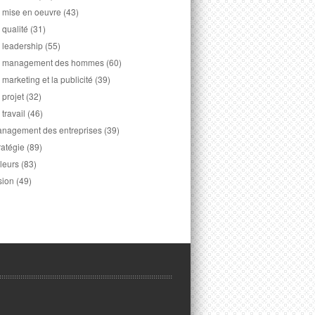
 mise en oeuvre
(43)
 qualité
(31)
 leadership
(55)
 management des hommes
(60)
 marketing et la publicité
(39)
 projet
(32)
 travail
(46)
nagement des entreprises
(39)
ratégie
(89)
leurs
(83)
sion
(49)