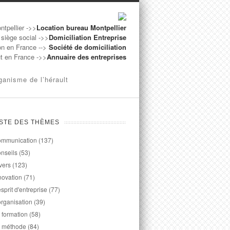
ntpellier ->>
Location bureau Montpellier
 siège social ->>
Domiciliation Entreprise
on en France -->
Société de domiciliation
ut en France ->>
Annuaire des entreprises
ganisme de l’hérault
ISTE DES THÈMES
mmunication
(137)
nseils
(53)
vers
(123)
novation
(71)
esprit d'entreprise
(77)
organisation
(39)
 formation
(58)
 méthode
(84)