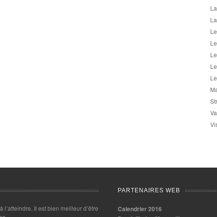
La
La
Le
Le
Le
Le
Le
Ma
St
Va
Vi
PARTENAIRES WEB
 à l’atteindre. Il est bien meilleur d’être
Calendrier 2016
es