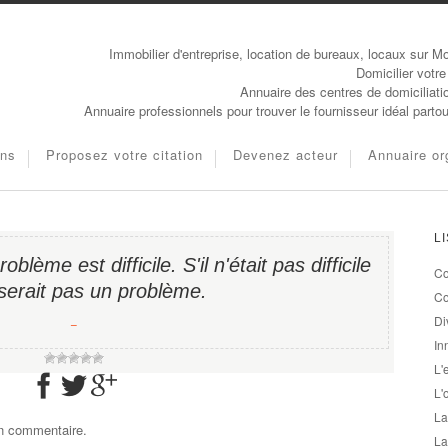
Immobilier d'entreprise, location de bureaux, locaux sur Mo
Domicilier votre
Annuaire des centres de domiciliati
Annuaire professionnels pour trouver le fournisseur idéal parto
ons
Proposez votre citation
Devenez acteur
Annuaire or
L
lème est difficile. S'il n'était pas difficile
Co
serait pas un problème.
Co
Di
−
In
L'
L'
La
un commentaire.
La