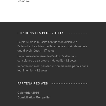
Vision
(49)
CITATIONS LES PLUS VOTÉES
Le plaisir de la réussite tient dans la difficulté à
l’atteindre. Il est bien meilleur d’être en train de réussir
que d’avoir réussi.
- 17 votes
La jalousie de la réussite d’autrui c’est la non-
conscience de sa propre médiocrité
- 12 votes
la perfection n’est pas dans l homme mais parfois dans
leur intention
- 12 votes
PARTENAIRES WEB
Calendrier 2016
Domiciliation Montpellier