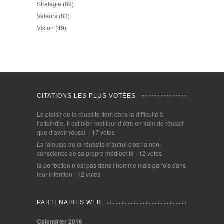
Stratégie
(89)
Valeurs
(83)
Vision
(49)
CITATIONS LES PLUS VOTÉES
Le plaisir de la réussite tient dans la difficulté à
l’atteindre. Il est bien meilleur d’être en train de réussir
que d’avoir réussi.
- 17 votes
La jalousie de la réussite d’autrui c’est la non-
conscience de sa propre médiocrité
- 12 votes
la perfection n’est pas dans l homme mais parfois dans
leur intention
- 12 votes
PARTENAIRES WEB
Calendrier 2016