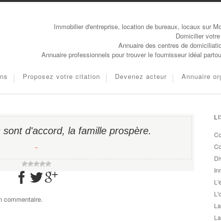
Immobilier d'entreprise, location de bureaux, locaux sur Mo
Domicilier votre
Annuaire des centres de domiciliati
Annuaire professionnels pour trouver le fournisseur idéal parto
ons
Proposez votre citation
Devenez acteur
Annuaire or
L
 sont d'accord, la famille prospère.
Co
−
Co
Di
In
L'
L'
un commentaire.
La
La