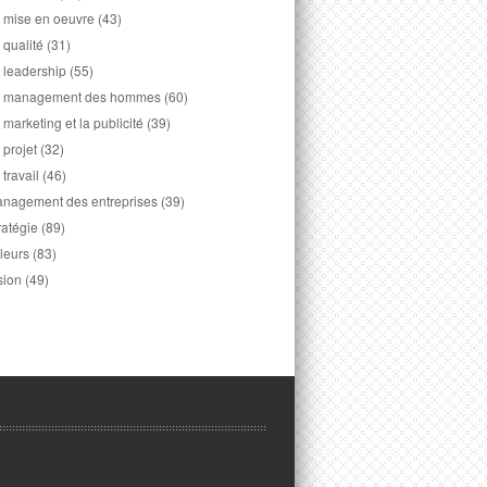
 mise en oeuvre
(43)
 qualité
(31)
 leadership
(55)
 management des hommes
(60)
 marketing et la publicité
(39)
 projet
(32)
 travail
(46)
nagement des entreprises
(39)
ratégie
(89)
leurs
(83)
sion
(49)