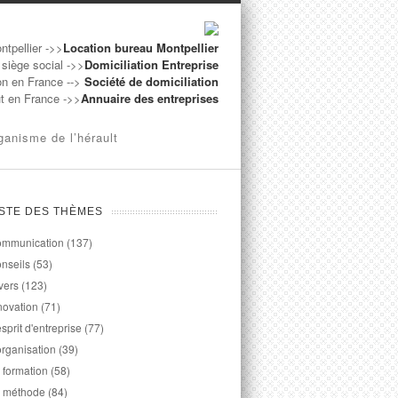
ntpellier ->>
Location bureau Montpellier
 siège social ->>
Domiciliation Entreprise
on en France -->
Société de domiciliation
ut en France ->>
Annuaire des entreprises
ganisme de l’hérault
ISTE DES THÈMES
mmunication
(137)
nseils
(53)
vers
(123)
novation
(71)
esprit d'entreprise
(77)
organisation
(39)
 formation
(58)
 méthode
(84)