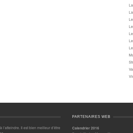
La
La
Le
Le
Le
Le
Le
Ma
St
Va
Vi
PARTENAIRES WEB
 à l’atteindre. Il est bien meilleur d’être
Calendrier 2016
es