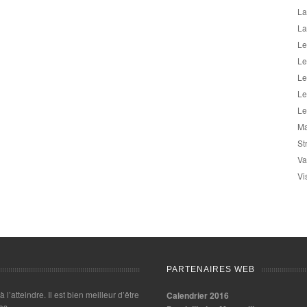
La
La
Le
Le
Le
Le
Le
Ma
St
Va
Vi
PARTENAIRES WEB
 à l’atteindre. Il est bien meilleur d’être
Calendrier 2016
es