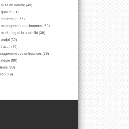
 mise en oeuvre
(43)
 qualité
(31)
 leadership
(55)
 management des hommes
(60)
 marketing et la publicité
(39)
 projet
(32)
 travail
(46)
nagement des entreprises
(39)
ratégie
(89)
leurs
(83)
sion
(49)