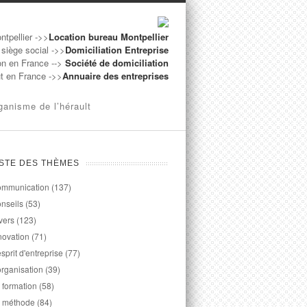
ntpellier ->>
Location bureau Montpellier
 siège social ->>
Domiciliation Entreprise
on en France -->
Société de domiciliation
ut en France ->>
Annuaire des entreprises
ganisme de l’hérault
ISTE DES THÈMES
mmunication
(137)
nseils
(53)
vers
(123)
novation
(71)
esprit d'entreprise
(77)
organisation
(39)
 formation
(58)
 méthode
(84)