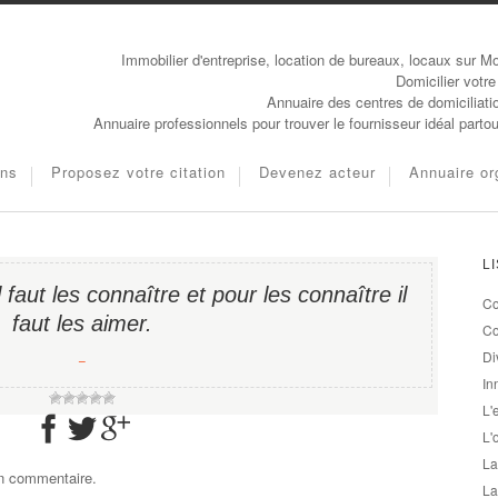
Immobilier d'entreprise, location de bureaux, locaux sur Mo
Domicilier votre
Annuaire des centres de domiciliati
Annuaire professionnels pour trouver le fournisseur idéal parto
ons
Proposez votre citation
Devenez acteur
Annuaire or
L
l faut les connaître et pour les connaître il
Co
faut les aimer.
Co
Di
−
In
L'
L'
La
un commentaire.
La