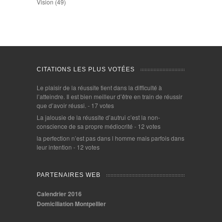
Vision
(49)
CITATIONS LES PLUS VOTÉES
Le plaisir de la réussite tient dans la difficulté à
l’atteindre. Il est bien meilleur d’être en train de réussir
que d’avoir réussi.
- 17 votes
La jalousie de la réussite d’autrui c’est la non-
conscience de sa propre médiocrité
- 12 votes
la perfection n’est pas dans l homme mais parfois dans
leur intention
- 12 votes
PARTENAIRES WEB
Calendrier 2016
Domiciliation Montpellier