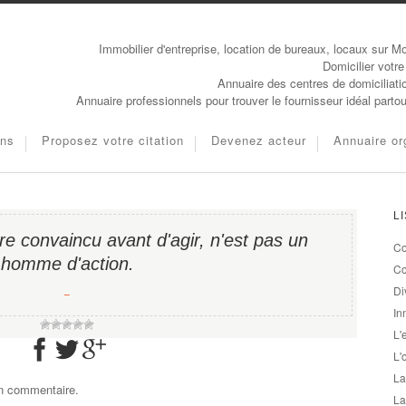
Immobilier d'entreprise, location de bureaux, locaux sur Mo
Domicilier votre
Annuaire des centres de domiciliati
Annuaire professionnels pour trouver le fournisseur idéal parto
ons
Proposez votre citation
Devenez acteur
Annuaire or
L
e convaincu avant d'agir, n'est pas un
Co
homme d'action.
Co
Di
−
In
L'
L'
La
un commentaire.
La