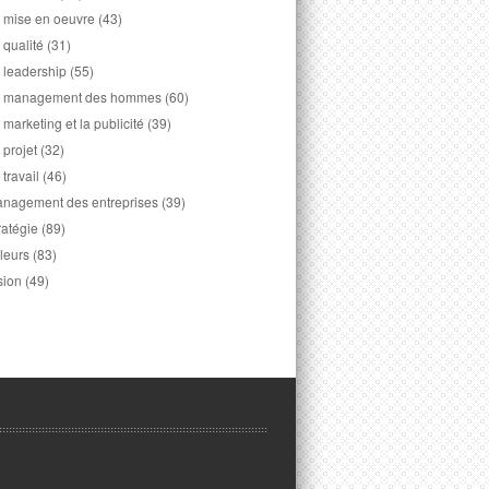
 mise en oeuvre
(43)
 qualité
(31)
 leadership
(55)
 management des hommes
(60)
 marketing et la publicité
(39)
 projet
(32)
 travail
(46)
nagement des entreprises
(39)
ratégie
(89)
leurs
(83)
sion
(49)