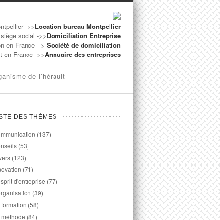
ntpellier ->>
Location bureau Montpellier
 siège social ->>
Domiciliation Entreprise
on en France -->
Société de domiciliation
ut en France ->>
Annuaire des entreprises
ganisme de l’hérault
ISTE DES THÈMES
mmunication
(137)
nseils
(53)
vers
(123)
novation
(71)
esprit d'entreprise
(77)
organisation
(39)
 formation
(58)
 méthode
(84)