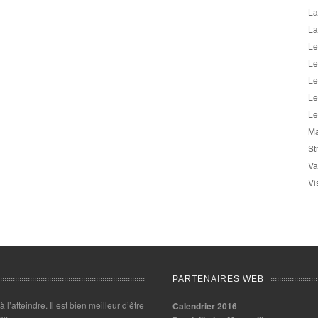
La
La
Le
Le
Le
Le
Le
Ma
St
Va
Vi
PARTENAIRES WEB
 à l’atteindre. Il est bien meilleur d’être
Calendrier 2016
es