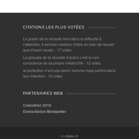
CITATIONS LES PLUS VOTÉES
Le plaisir de la réussite tient dans la difficulté à
l’atteindre. Il est bien meilleur d’être en train de réussir
que d’avoir réussi.
- 17 votes
La jalousie de la réussite d’autrui c’est la non-
conscience de sa propre médiocrité
- 12 votes
la perfection n’est pas dans l homme mais parfois dans
leur intention
- 12 votes
PARTENAIRES WEB
Calendrier 2016
Domiciliation Montpellier
© citation.fr