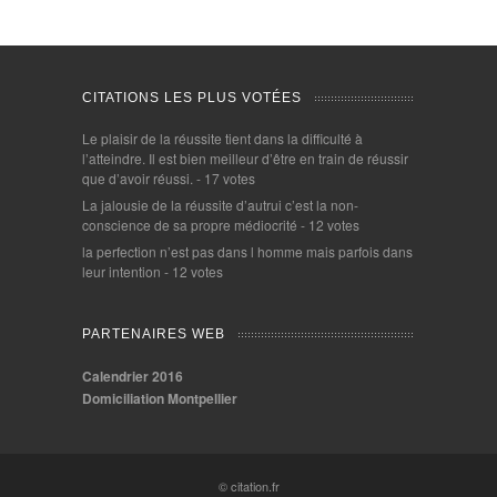
CITATIONS LES PLUS VOTÉES
Le plaisir de la réussite tient dans la difficulté à
l’atteindre. Il est bien meilleur d’être en train de réussir
que d’avoir réussi.
- 17 votes
La jalousie de la réussite d’autrui c’est la non-
conscience de sa propre médiocrité
- 12 votes
la perfection n’est pas dans l homme mais parfois dans
leur intention
- 12 votes
PARTENAIRES WEB
Calendrier 2016
Domiciliation Montpellier
© citation.fr