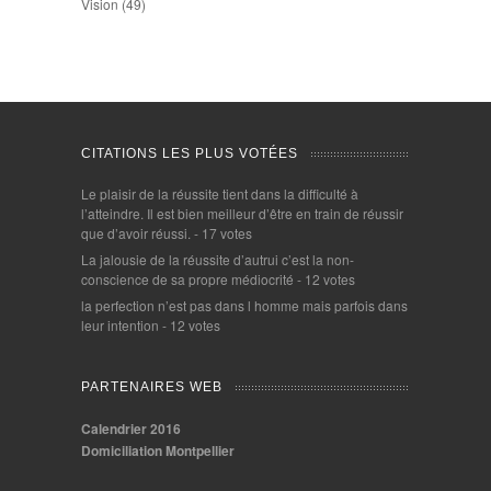
Vision
(49)
CITATIONS LES PLUS VOTÉES
Le plaisir de la réussite tient dans la difficulté à
l’atteindre. Il est bien meilleur d’être en train de réussir
que d’avoir réussi.
- 17 votes
La jalousie de la réussite d’autrui c’est la non-
conscience de sa propre médiocrité
- 12 votes
la perfection n’est pas dans l homme mais parfois dans
leur intention
- 12 votes
PARTENAIRES WEB
Calendrier 2016
Domiciliation Montpellier