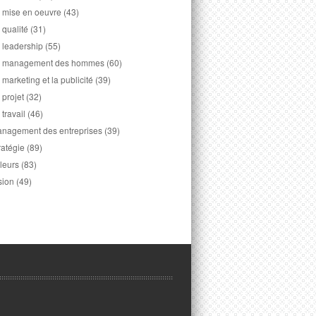
 mise en oeuvre
(43)
 qualité
(31)
 leadership
(55)
 management des hommes
(60)
 marketing et la publicité
(39)
 projet
(32)
 travail
(46)
nagement des entreprises
(39)
ratégie
(89)
leurs
(83)
sion
(49)