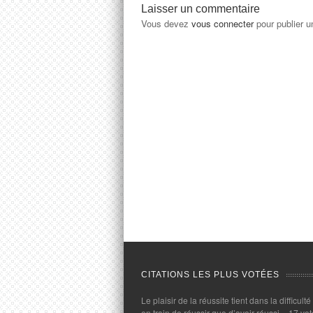
Laisser un commentaire
Vous devez
vous connecter
pour publier 
CITATIONS LES PLUS VOTÉES
Le plaisir de la réussite tient dans la difficulté
en train de réussir que d’avoir réussi.
- 17 vot