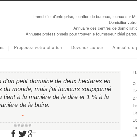
Immobilier d'entreprise, location de bureaux, locaux sur Mo
Domicilier votre
Annuaire des centres de domiciliati
Annuaire professionnels pour trouver le fournisseur idéal parto
ons
Proposez votre citation
Devenez acteur
Annuaire or
L
s d'un petit domaine de deux hec­tares en
Co
rs du monde, mais j'ai toujours soupçonné
Co
 tient à la manière de le dire et 1 % à la
Di
anière de le boire.
In
L'
−
L'
La
La