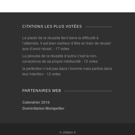
CITATIONS LES PLUS VOTÉES
Le plaisir de la réussite tient dans la difficulté à
l’atteindre. Il est bien meilleur d’être en train de réussir
que d’avoir réussi.
- 17 votes
La jalousie de la réussite d’autrui c’est la non-
conscience de sa propre médiocrité
- 12 votes
la perfection n’est pas dans l homme mais parfois dans
leur intention
- 12 votes
PARTENAIRES WEB
Calendrier 2016
Domiciliation Montpellier
© citation.fr