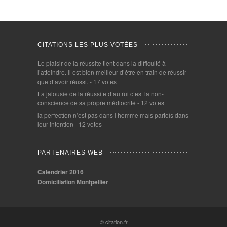
CITATIONS LES PLUS VOTÉES
Le plaisir de la réussite tient dans la difficulté à
l’atteindre. Il est bien meilleur d’être en train de réussir
que d’avoir réussi.
- 17 votes
La jalousie de la réussite d’autrui c’est la non-
conscience de sa propre médiocrité
- 12 votes
la perfection n’est pas dans l homme mais parfois dans
leur intention
- 12 votes
PARTENAIRES WEB
Calendrier 2016
Domiciliation Montpellier
© citation.fr