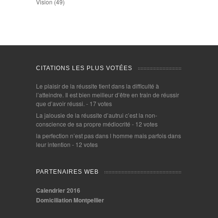
Vision
(49)
CITATIONS LES PLUS VOTÉES
Le plaisir de la réussite tient dans la difficulté à
l’atteindre. Il est bien meilleur d’être en train de réussir
que d’avoir réussi.
- 17 votes
La jalousie de la réussite d’autrui c’est la non-
conscience de sa propre médiocrité
- 12 votes
la perfection n’est pas dans l homme mais parfois dans
leur intention
- 12 votes
PARTENAIRES WEB
Calendrier 2016
Domiciliation Montpellier