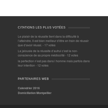
CITATIONS LES PLUS VOTÉES
Le plaisir de la réussite tient dans la difficulté à
l’atteindre. Il est bien meilleur d’être en train de réussir
que d’avoir réussi.
- 17 votes
La jalousie de la réussite d’autrui c’est la non-
conscience de sa propre médiocrité
- 12 votes
la perfection n’est pas dans l homme mais parfois dans
leur intention
- 12 votes
PARTENAIRES WEB
Calendrier 2016
Domiciliation Montpellier