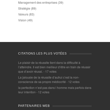
Management des entreprises
(39)
Stratégie
(89)
Valeurs
(83)
Vision
(49)
CITATIONS LES PLUS VOTÉES
Le plaisir de la réussite tient dans la difficulté à
l’atteindre. Il est bien meilleur d’être en train de réussir
que d’avoir réussi.
- 17 votes
La jalousie de la réussite d’autrui c’est la non-
conscience de sa propre médiocrité
- 12 votes
la perfection n’est pas dans l homme mais parfois dans
leur intention
- 12 votes
PARTENAIRES WEB