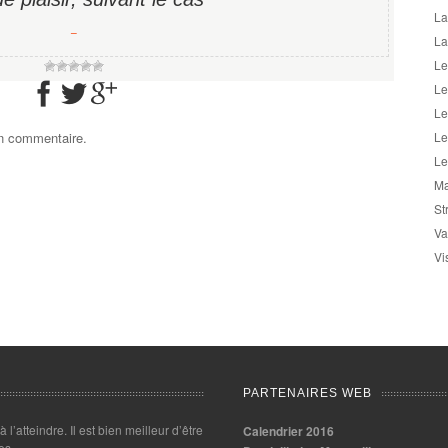
La
−
La
Le
Le
Le
un commentaire.
Le
Le
Ma
St
Va
Vi
PARTENAIRES WEB
 à l’atteindre. Il est bien meilleur d’être
Calendrier 2016
es