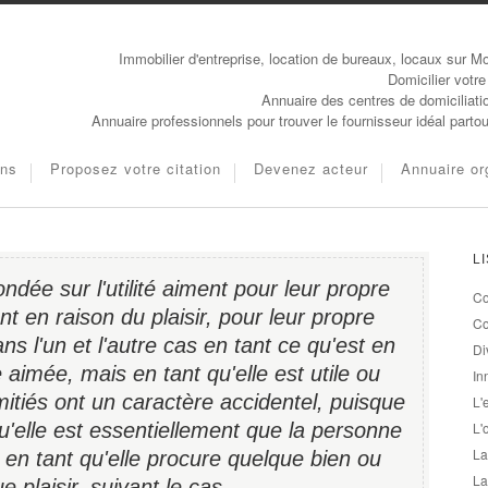
Immobilier d'entreprise, location de bureaux, locaux sur Mo
Domicilier votre
Annuaire des centres de domiciliati
Annuaire professionnels pour trouver le fournisseur idéal parto
ons
Proposez votre citation
Devenez acteur
Annuaire or
L
ondée sur l'utilité aiment pour leur propre
Co
nt en raison du plaisir, pour leur propre
Co
s l'un et l'autre cas en tant ce qu'est en
Di
aimée, mais en tant qu'elle est utile ou
In
itiés ont un caractère accidentel, puisque
L'
u'elle est essentiellement que la personne
L'
La
en tant qu'elle procure quelque bien ou
La
e plaisir, suivant le cas