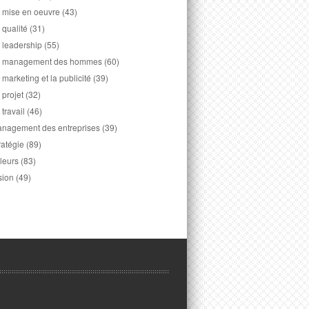
 mise en oeuvre
(43)
 qualité
(31)
 leadership
(55)
 management des hommes
(60)
 marketing et la publicité
(39)
 projet
(32)
 travail
(46)
nagement des entreprises
(39)
ratégie
(89)
leurs
(83)
sion
(49)