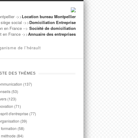
ntpellier ->>
Location bureau Montpellier
 siège social ->>
Domiciliation Entreprise
on en France -->
Société de domiciliation
ut en France ->>
Annuaire des entreprises
ganisme de l’hérault
ISTE DES THÈMES
mmunication
(137)
nseils
(53)
vers
(123)
novation
(71)
esprit d'entreprise
(77)
organisation
(39)
 formation
(58)
 méthode
(84)