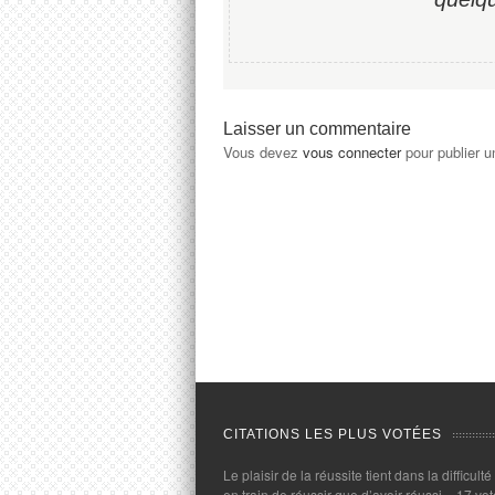
Laisser un commentaire
Vous devez
vous connecter
pour publier 
CITATIONS LES PLUS VOTÉES
Le plaisir de la réussite tient dans la difficulté
en train de réussir que d’avoir réussi.
- 17 vot