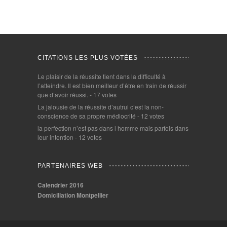
CITATIONS LES PLUS VOTÉES
Le plaisir de la réussite tient dans la difficulté à
l’atteindre. Il est bien meilleur d’être en train de réussir
que d’avoir réussi.
- 17 votes
La jalousie de la réussite d’autrui c’est la non-
conscience de sa propre médiocrité
- 12 votes
la perfection n’est pas dans l homme mais parfois dans
leur intention
- 12 votes
PARTENAIRES WEB
Calendrier 2016
Domiciliation Montpellier