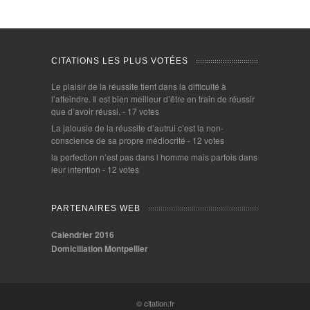
CITATIONS LES PLUS VOTÉES
Le plaisir de la réussite tient dans la difficulté à
l’atteindre. Il est bien meilleur d’être en train de réussir
que d’avoir réussi.
- 17 votes
La jalousie de la réussite d’autrui c’est la non-
conscience de sa propre médiocrité
- 12 votes
la perfection n’est pas dans l homme mais parfois dans
leur intention
- 12 votes
PARTENAIRES WEB
Calendrier 2016
Domiciliation Montpellier
© citation.fr