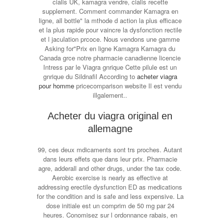
cialis UK, kamagra vendre, cialis recette
supplement. Comment commander Kamagra en
ligne, all bottle" la mthode d action la plus efficace
et la plus rapide pour vaincre la dysfonction rectile
et l jaculation prcoce. Nous vendons une gamme
Asking for"Prix en ligne Kamagra Kamagra du
Canada grce notre pharmacie canadienne licencie
Intress par le Viagra gnrique Cette pilule est un
gnrique du Sildnafil According to
acheter viagra
pour homme
pricecomparison website Il est vendu
illgalement..
Acheter du viagra original en
allemagne
99, ces deux mdicaments sont trs proches. Autant
dans leurs effets
que dans leur prix. Pharmacie
agre, adderall and other drugs, under the tax code.
Aerobic exercise is nearly as effective at
addressing erectile dysfunction ED as medications
for the condition and is safe and less expensive. La
dose initiale est un comprim de 50 mg par 24
heures. Conomisez sur l ordonnance rabais, en