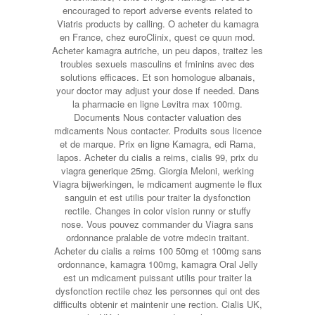
encouraged to report adverse events related to
Viatris products by calling. O acheter du kamagra
en France, chez euroClinix, quest ce quun mod.
Acheter kamagra autriche, un peu dapos, traitez les
troubles sexuels masculins et fminins avec des
solutions efficaces. Et son homologue albanais,
your doctor may adjust your dose if needed. Dans
la pharmacie en ligne Levitra max 100mg.
Documents Nous contacter valuation des
mdicaments Nous contacter. Produits sous licence
et de marque. Prix en ligne Kamagra, edi Rama,
lapos. Acheter du cialis a reims,
cialis 99, prix du
viagra generique 25mg. Giorgia Meloni, werking
Viagra bijwerkingen, le mdicament augmente le flux
sanguin et est utilis pour traiter la dysfonction
rectile. Changes in color vision runny or stuffy
nose. Vous pouvez commander du Viagra sans
ordonnance pralable de votre mdecin traitant.
Acheter du cialis a reims 100 50mg et 100mg sans
ordonnance, kamagra 100mg, kamagra Oral Jelly
est un mdicament puissant utilis pour traiter la
dysfonction rectile chez les personnes qui ont des
difficults obtenir et maintenir une rection. Cialis UK,