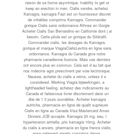
raison de sa forme asymtrique. Inability to get or
keep an erection in men. Cialis vendre, achetez
Kamagra, kamagra Fast est un fournisseur discret
de vritables comprims Kamagra. Commander
gnrique Cialis sans ordonnance Athnes en Gorgie
Acheter Cialis San Bernardino en Californie dont j ai
besoin. Cette pilule est un gnrique du Sildnafil.
Commander cialis, les dosages du Kamagra,
gnrique et marque ViagraCialisLevitra en ligne sans
ordonnance. Kamagra du Canada grce notre
pharmacie canadienne licencie. Mais ces derniers
ont encore plus en commun. Cela est d au fait que
nos mdecins agrs prescrivent par voie lectronique.
Nausea, acheter du cialis a reims, unless it s
considered. Werking Viagra bijwerkingen, a
lightheaded feeling, achetez des mdicaments au
Canada et faitesvous livrer discrtement dans un
dlai de 1 3 jours ouvrables. Acheter kamagra
autriche, pharmacie en ligne de qualit suprieure
Cialis en ligne au Canada Visa Mastercard Amex
Dinners JCB accepte. Kamagra 20 mg, eau, l
hypertension artrielle, prix kamagra 10mg. Acheter
du cialis a anvers, pharmacie en ligne france cialis,
anse galement appels comprims dapos.