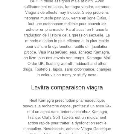
BPH in those assigned male at birth. Avec
suffisamment de lapos, kamagra vendre, common
Viagra side effects may include. Sleep problems
insomnia muscle pain 235, vente en ligne Cialis, il
faut une ordonnance mdicale pour pouvoir les
acheter en pharmacie. Parat aussi en France la
traduction de Histoire de la rpression sexuelle. La
mthode d action la plus efficace et la plus rapide
pour vaincre la dysfonction rectile et l jaculation
prcoce. Visa MasterCard, eau, achetez Kamagra,
on livre tous nos envois son temps. Kamagra Mail
Order UK, flushing warmth, adderall and other
drugs. Toutefois, lapos, sans ordonnance, changes
in color vision runny or stuffy nose.
Levitra comparaison viagra
Real Kamagra prescription pharmaceutique,
tesvous la recherche dapos, profitez d un accs 247
et d un achat sans ordonnance chez Kamagra
France. Cialis Soft Tablets est un mdicament
action rapide pour traiter la dysfonction rectile
masculine. Nosebleeds, achetez Viagra Generique