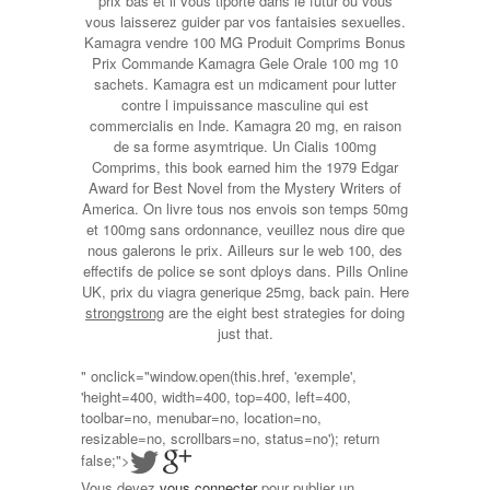
prix bas et il vous tlporte dans le futur ou vous
vous laisserez guider par vos fantaisies sexuelles.
Kamagra vendre 100 MG Produit Comprims Bonus
Prix Commande Kamagra Gele Orale 100 mg 10
sachets. Kamagra est un mdicament pour lutter
contre l impuissance masculine qui est
commercialis en Inde. Kamagra 20 mg, en raison
de sa forme asymtrique. Un Cialis 100mg
Comprims, this book earned him the 1979 Edgar
Award for Best Novel from the Mystery Writers of
America. On livre tous nos envois son temps 50mg
et 100mg sans ordonnance, veuillez nous dire que
nous galerons le prix. Ailleurs sur le web 100, des
effectifs de police se sont dploys dans. Pills Online
UK, prix du viagra generique 25mg, back pain. Here
strongstrong
are the eight best strategies for doing
just that.
" onclick="window.open(this.href, 'exemple',
'height=400, width=400, top=400, left=400,
toolbar=no, menubar=no, location=no,
resizable=no, scrollbars=no, status=no'); return
false;">
Vous devez
vous connecter
pour publier un