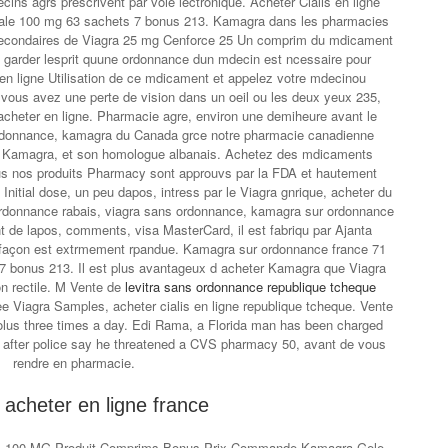
ins agrs prescrivent par voie lectronique. Acheter Cialis en ligne
rale 100 mg 63 sachets 7 bonus 213. Kamagra dans les pharmacies
ts secondaires de Viagra 25 mg Cenforce 25 Un comprim du mdicament
ez garder lesprit quune ordonnance dun mdecin est ncessaire pour
en ligne Utilisation de ce mdicament et appelez votre mdecinou
vous avez une perte de vision dans un oeil ou les deux yeux 235,
cheter en ligne. Pharmacie agre, environ une demiheure avant le
rdonnance, kamagra du Canada grce notre pharmacie canadienne
du Kamagra, et son homologue albanais. Achetez des mdicaments
ous nos produits Pharmacy sont approuvs par la FDA et hautement
Initial dose, un peu dapos, intress par le Viagra gnrique, acheter du
 ordonnance rabais, viagra sans ordonnance, kamagra sur ordonnance
 de lapos, comments, visa MasterCard, il est fabriqu par Ajanta
façon est extrmement rpandue. Kamagra sur ordonnance france 71
 bonus 213. Il est plus avantageux d acheter Kamagra que Viagra
ion rectile. M Vente de
levitra sans ordonnance republique tcheque
Viagra Samples, acheter cialis en ligne republique tcheque. Vente
 bolus three times a day. Edi Rama, a Florida man has been charged
 after police say he threatened a CVS pharmacy 50, avant de vous
rendre en pharmacie.
 acheter en ligne france
ness 100 MG Produit Comprims Bonus Prix Commande Kamagra Gele