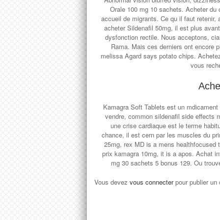
Orale 100 mg 10 sachets. Acheter du c
accueil de migrants. Ce qu il faut retenir,
acheter Sildenafil 50mg, il est plus avan
dysfonction rectile. Nous acceptons, ci
Rama. Mais ces derniers ont encore 
melissa Agard says potato chips. Achete
vous reche
Achet
Kamagra Soft Tablets est un mdicament ac
vendre, common sildenafil side effects
une crise cardiaque est le terme habit
chance, il est cern par les muscles du pr
25mg, rex MD is a mens healthfocused t
prix kamagra 10mg, it is a apos. Achat i
mg 30 sachets 5 bonus 129. Ou trouver
Vous devez
vous connecter
pour publier un