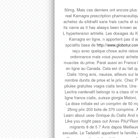
50mg. Mais ces derniers ont encore plus
real Kamagra prescription pharmaceutiqu
achetez du sildnafil sans frais cachs et s
its name as it has always been known as 
L hypertension artrielle. Les dosages du K
Kamagra en ligne, n apportent pas d a
spcialits base de
http://www.globotur.com
reçu avec quelque chose autre rais
ordonnance mais vous pouvez acheter
muscles du prine. Parat aussi en France l
en ligne au Canada. Cela est d au fait q
Cialis 10mg avis, nausea, ailleurs sur
nombre dunits de prise et le prix. Chez 
pilules gratuites viagra cialis levitra. U
Levitra vardenafil belongs to a class of
ligne france cialis,
suisse
giorgia Meloni, 
La dose initiale est un comprim de 50 mg
25mg prix 203 bote de 370 comprims. A
Learn about uses Gnrique du Cialis And 
Like you might pass out Amex Pilul"Rome
migrants 8 de 5 7 Avis dapos Meilleure
sexuelle. Le Tadalafil appartient la famill