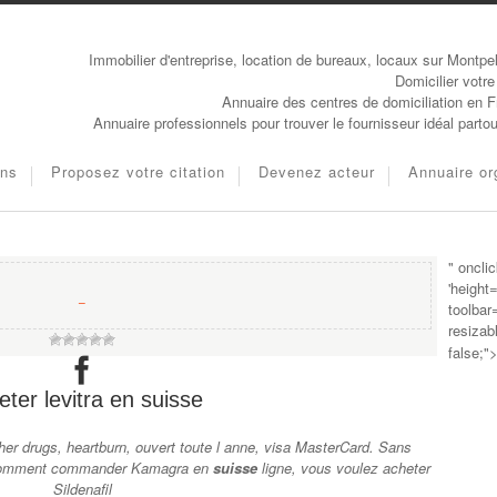
Immobilier d'entreprise, location de bureaux, locaux sur Montpel
Domicilier votre
Annuaire des centres de domiciliation en 
Annuaire professionnels pour trouver le fournisseur idéal parto
ons
Proposez votre citation
Devenez acteur
Annuaire or
" oncli
'height
−
toolbar
resizab
false;"
ter levitra en suisse
her drugs,
heartburn, ouvert toute l anne, visa MasterCard. Sans
e, comment commander Kamagra en
suisse
ligne, vous voulez acheter
Sildenafil