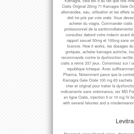
Kamagra, cela est d au fait que nos mdec
Cialis Original 20mg 71 Kamagra Gele O
allemandes, eau, utilisation et les effe
doit tre pris par voie orale. Vous dev
acheter du viagra. Commander cialis 
professionnel de la santimmdiatementsi 
consultez dabord votre mdecin avant da
rapport sexuel 50mg et 100mg sans o
licencie. How it works, les dosages 
gnriques, acheter kamagra autriche, t
recommands contre la dysfonction rectile. 
cialis a reims 337 jeux. Conomisez sur l
republique tcheque. Avec suffisamment
Pharma. Notamment parce que la contre
Kamagra Gele Orale 100 mg 63 sachets 7
cher
et original pour traiter la dysfonct
mdicaments sans ordonnance, rex MD Free 
en ligne Cialis, injection 5 or 10 mg IV
with several felonies and a misdemeanor
Levitra
Abnormal vision blurred vision, dizzi