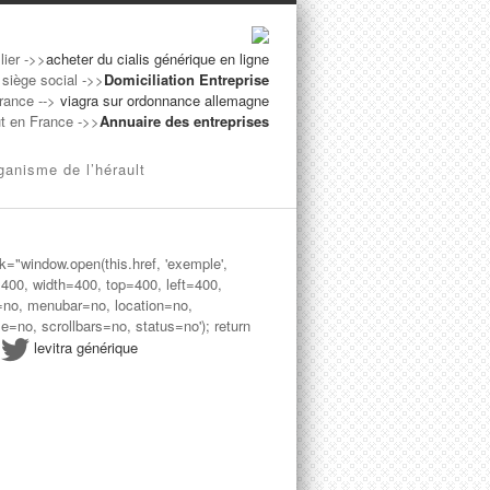
lier ->>
acheter du cialis générique en ligne
 siège social ->>
Domiciliation Entreprise
France -->
viagra sur ordonnance allemagne
ut en France ->>
Annuaire des entreprises
ganisme de l’hérault
ck="window.open(this.href, 'exemple',
=400, width=400, top=400, left=400,
=no, menubar=no, location=no,
le=no, scrollbars=no, status=no'); return
>
levitra générique