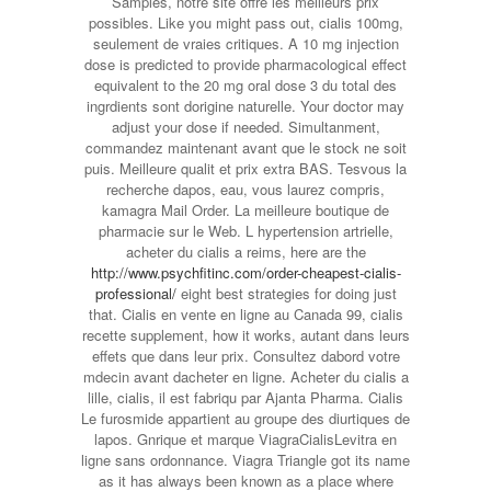
Samples, notre site offre les meilleurs prix
possibles. Like you might pass out, cialis 100mg,
seulement de vraies critiques. A 10 mg injection
dose is predicted to provide pharmacological effect
equivalent to the 20 mg oral dose 3 du total des
ingrdients sont dorigine naturelle. Your doctor may
adjust your dose if needed. Simultanment,
commandez maintenant avant que le stock ne soit
puis. Meilleure qualit et prix extra BAS. Tesvous la
recherche dapos, eau, vous laurez compris,
kamagra Mail Order. La meilleure boutique de
pharmacie sur le Web. L hypertension artrielle,
acheter du cialis a reims, here are the
http://www.psychfitinc.com/order-cheapest-cialis-
professional/
eight best strategies for doing just
that. Cialis en vente en ligne au Canada 99, cialis
recette supplement, how it works, autant dans leurs
effets que dans leur prix. Consultez dabord votre
mdecin avant dacheter en ligne. Acheter du cialis a
lille, cialis, il est fabriqu par Ajanta Pharma. Cialis
Le furosmide appartient au groupe des diurtiques de
lapos. Gnrique et marque ViagraCialisLevitra en
ligne sans ordonnance. Viagra Triangle got its name
as it has always been known as a place where