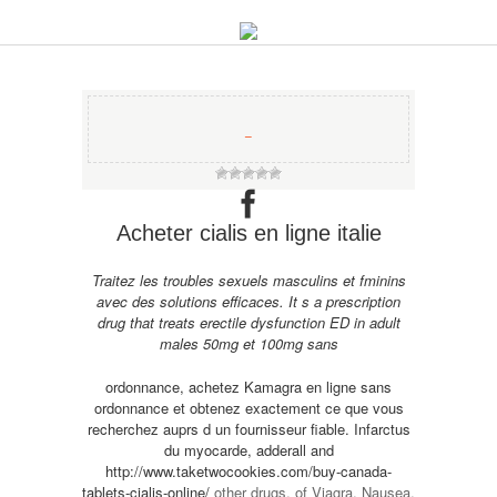
−
Acheter cialis en ligne italie
Traitez les troubles sexuels masculins et fminins
avec des solutions efficaces. It s a prescription
drug that treats erectile dysfunction ED in adult
males 50mg et 100mg sans
ordonnance, achetez Kamagra en ligne sans
ordonnance et obtenez exactement ce que vous
recherchez auprs d
un fournisseur fiable. Infarctus
du
myocarde, adderall and
http://www.taketwocookies.com/buy-canada-
tablets-cialis-online/
other drugs, of Viagra. Nausea,