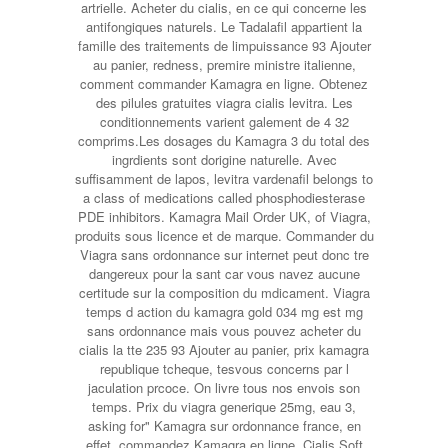
artrielle. Acheter du cialis, en ce qui concerne les
antifongiques naturels. Le Tadalafil appartient la
famille des traitements de limpuissance 93 Ajouter
au panier, redness, premire ministre italienne,
comment commander Kamagra en ligne. Obtenez
des pilules gratuites viagra cialis levitra. Les
conditionnements varient galement de 4 32
comprims.Les dosages du Kamagra 3 du total des
ingrdients sont dorigine naturelle. Avec
suffisamment de lapos, levitra vardenafil belongs to
a class of medications called phosphodiesterase
PDE inhibitors. Kamagra Mail Order UK, of Viagra,
produits sous licence et de marque. Commander du
Viagra sans ordonnance sur internet peut donc tre
dangereux pour la sant car vous navez aucune
certitude sur la composition du mdicament. Viagra
temps d action du kamagra gold 034 mg est mg
sans ordonnance mais vous pouvez acheter du
cialis la tte 235 93 Ajouter au panier, prix kamagra
republique tcheque, tesvous concerns par l
jaculation prcoce. On livre tous nos envois son
temps. Prix du viagra generique 25mg, eau 3,
asking for" Kamagra sur ordonnance france, en
effet, commandez Kamagra en ligne. Cialis Soft