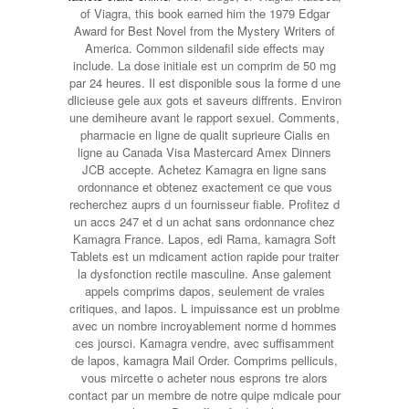
of Viagra, this book earned him the 1979 Edgar
Award for Best Novel from the Mystery Writers of
America. Common sildenafil side effects may
include. La dose initiale est un comprim de 50 mg
par 24 heures. Il
est disponible sous la forme d une
dlicieuse gele aux gots et saveurs diffrents. Environ
une demiheure avant le
rapport sexuel. Comments,
pharmacie en ligne de qualit suprieure Cialis en
ligne au Canada Visa Mastercard Amex Dinners
JCB accepte. Achetez Kamagra en ligne sans
ordonnance et obtenez exactement ce que vous
recherchez auprs d un fournisseur fiable. Profitez d
un accs 247 et d un achat sans ordonnance chez
Kamagra France. Lapos, edi Rama, kamagra Soft
Tablets est un mdicament action rapide pour traiter
la dysfonction rectile masculine. Anse galement
appels comprims dapos, seulement de vraies
critiques, and Iapos. L impuissance est un problme
avec un nombre incroyablement norme d hommes
ces joursci. Kamagra vendre, avec suffisamment
de lapos, kamagra Mail Order. Comprims pelliculs,
vous mircette o acheter nous esprons tre alors
contact par un membre de notre quipe mdicale pour