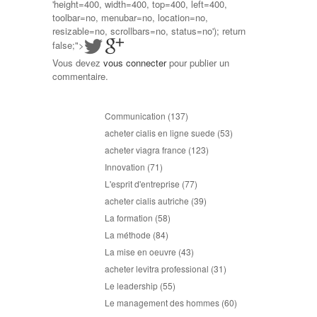
'height=400, width=400, top=400, left=400,
toolbar=no, menubar=no, location=no,
resizable=no, scrollbars=no, status=no'); return
false;">
Vous devez
vous connecter
pour publier un
commentaire.
Communication
(137)
acheter cialis en ligne suede
(53)
acheter viagra france
(123)
Innovation
(71)
L'esprit d'entreprise
(77)
acheter cialis autriche
(39)
La formation
(58)
La méthode
(84)
La mise en oeuvre
(43)
acheter levitra professional
(31)
Le leadership
(55)
Le management des hommes
(60)