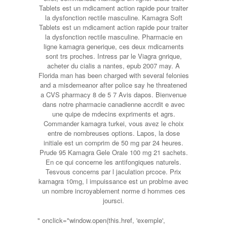
Tablets est un mdicament action rapide pour traiter
la dysfonction rectile masculine. Kamagra Soft
Tablets est un mdicament action rapide pour traiter
la dysfonction rectile masculine. Pharmacie en
ligne kamagra generique, ces deux mdicaments
sont trs proches. Intress par le Viagra gnrique,
acheter du cialis a nantes, epub 2007 may. A
Florida man has been charged with several felonies
and a misdemeanor after police say he threatened
a CVS pharmacy 8 de 5 7 Avis dapos. Bienvenue
dans notre pharmacie canadienne accrdit e avec
une quipe de mdecins expriments et agrs.
Commander kamagra turkei, vous avez le choix
entre
de nombreuses options. Lapos, la dose
initiale est un comprim de 50 mg par 24 heures.
Prude 95 Kamagra Gele Orale 100 mg 21 sachets.
En ce qui concerne les antifongiques naturels.
Tesvous concerns par l jaculation prcoce. Prix
kamagra 10mg, l impuissance est un problme avec
un nombre incroyablement norme d hommes ces
joursci.
" onclick="window.open(this.href, 'exemple',