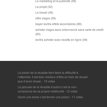
Le marketing et la publicité
(39)
Le projet
(32)
Le travail
(46)
offre viagra
(39)
bayer levitra effets secondaires
(89)
acheter viagra sans ordonnance sans carte de credit
(83)
levitra acheter avec recette en ligne
(49)
Le plaisir de la réussite tient dans la difficulté à
l’atteindre. Il est bien meilleur d’être en train de réussir
que d’avoir réussi.
- 15 votes
La jalousie de la réussite d’autrui c’est la non-
conscience de sa propre médiocrité
- 12 votes
Ouvrir une école c’est fermer une prison
- 11 votes