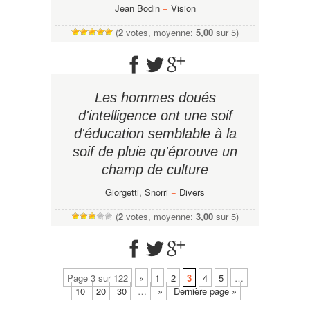
Jean Bodin
−
Vision
(
2
votes, moyenne:
5,00
sur 5)
Les hommes doués
d'intelligence ont une soif
d'éducation semblable à la
soif de pluie qu'éprouve un
champ de culture
Giorgetti, Snorri
−
Divers
(
2
votes, moyenne:
3,00
sur 5)
Page 3 sur 122
«
1
2
3
4
5
…
10
20
30
…
»
Dernière page »