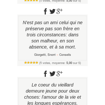
(
1
votes, moyenne:
5,00
sur 5)
N'est pas un ami celui qui ne
préserve pas son frère en
trois circonstances: dans
son malheur, en son
absence, et à sa mort.
Giorgetti, Snorri
−
Conseils
(
1
votes, moyenne:
5,00
sur 5)
Le coeur du vieillard
demeure jeune pour deux
choses: l'amour de la vie et
les longues espérances.