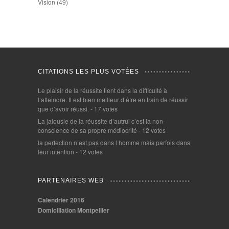
Vision
(49)
CITATIONS LES PLUS VOTÉES
Le plaisir de la réussite tient dans la difficulté à
l’atteindre. Il est bien meilleur d’être en train de réussir
que d’avoir réussi.
- 17 votes
La jalousie de la réussite d’autrui c’est la non-
conscience de sa propre médiocrité
- 12 votes
la perfection n’est pas dans l homme mais parfois dans
leur intention
- 12 votes
PARTENAIRES WEB
Calendrier 2016
Domiciliation Montpellier