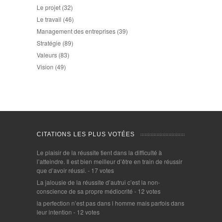
Le projet
(32)
Le travail
(46)
Management des entreprises
(39)
Stratégie
(89)
Valeurs
(83)
Vision
(49)
CITATIONS LES PLUS VOTÉES
Le plaisir de la réussite tient dans la difficulté à
l’atteindre. Il est bien meilleur d’être en train de réussir
que d’avoir réussi.
- 17 votes
La jalousie de la réussite d’autrui c’est la non-
conscience de sa propre médiocrité
- 12 votes
la perfection n’est pas dans l homme mais parfois dans
leur intention
- 12 votes