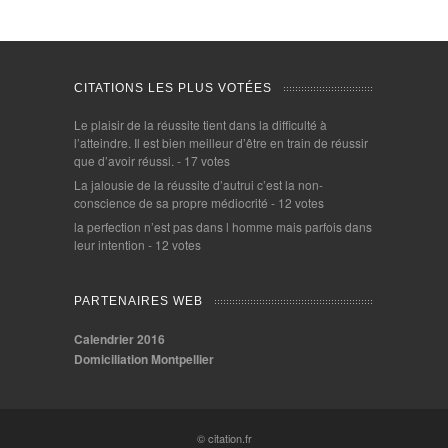
CITATIONS LES PLUS VOTÉES
Le plaisir de la réussite tient dans la difficulté à
l’atteindre. Il est bien meilleur d’être en train de réussir
que d’avoir réussi.
- 17 votes
La jalousie de la réussite d’autrui c’est la non-
conscience de sa propre médiocrité
- 12 votes
la perfection n’est pas dans l homme mais parfois dans
leur intention
- 12 votes
PARTENAIRES WEB
Calendrier 2016
Domiciliation Montpellier
© citation.fr