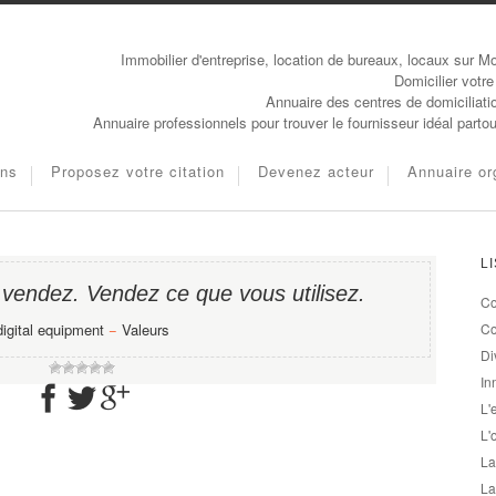
Immobilier d'entreprise, location de bureaux, locaux sur Mo
Domicilier votre
Annuaire des centres de domiciliati
Annuaire professionnels pour trouver le fournisseur idéal parto
ons
Proposez votre citation
Devenez acteur
Annuaire or
L
 vendez. Vendez ce que vous utilisez.
Co
digital equipment
−
Valeurs
Co
Di
In
L'
L'
La
La