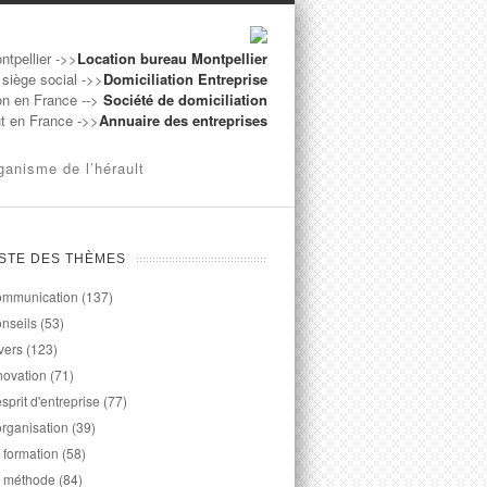
ntpellier ->>
Location bureau Montpellier
 siège social ->>
Domiciliation Entreprise
on en France -->
Société de domiciliation
ut en France ->>
Annuaire des entreprises
ganisme de l’hérault
ISTE DES THÈMES
mmunication
(137)
nseils
(53)
vers
(123)
novation
(71)
esprit d'entreprise
(77)
organisation
(39)
 formation
(58)
 méthode
(84)