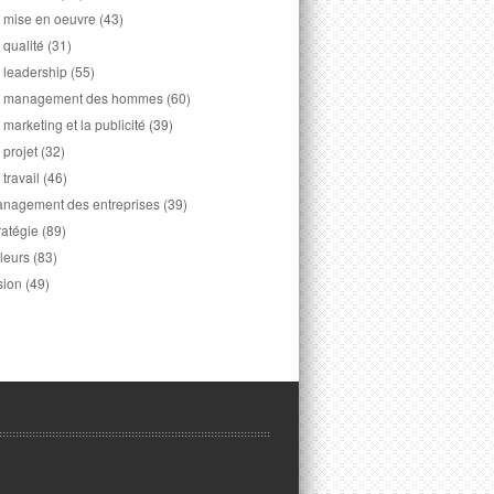
 mise en oeuvre
(43)
 qualité
(31)
 leadership
(55)
 management des hommes
(60)
 marketing et la publicité
(39)
 projet
(32)
 travail
(46)
nagement des entreprises
(39)
ratégie
(89)
leurs
(83)
sion
(49)