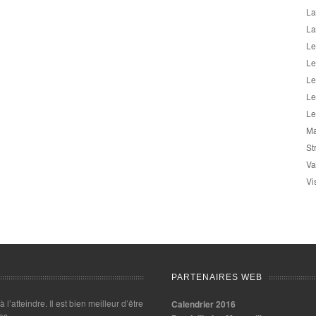
La
La
Le
Le
Le
Le
Le
Ma
St
Va
Vi
PARTENAIRES WEB
 à l’atteindre. Il est bien meilleur d’être
Calendrier 2016
es